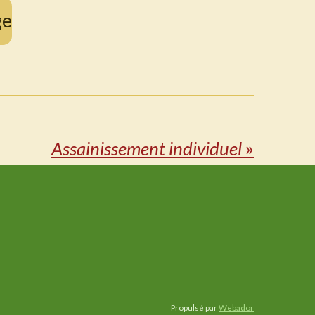
ge
Assainissement individuel
»
Propulsé par
Webador