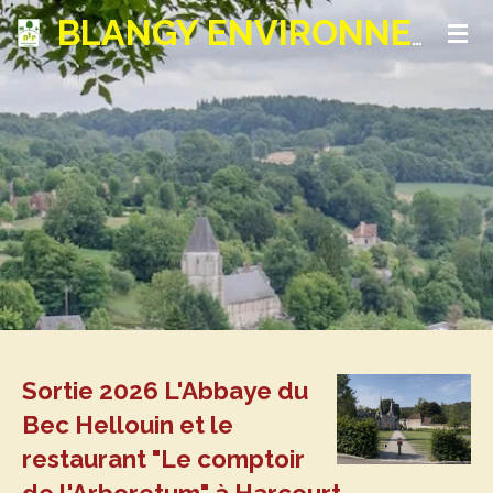
Passer
BLANGY ENVIRONNEMENT ET PATRIMOINE
au
contenu
principal
Sortie 2026 L'Abbaye du
Bec Hellouin et le
restaurant "Le comptoir